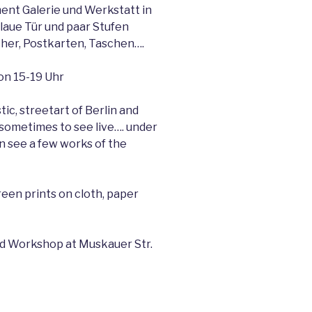
ent Galerie und Werkstatt in
laue Tür und paar Stufen
ücher, Postkarten, Taschen….
on 15-19 Uhr
tic, streetart of Berlin and
– sometimes to see live…. under
n see a few works of the
en prints on cloth, paper
nd Workshop at Muskauer Str.