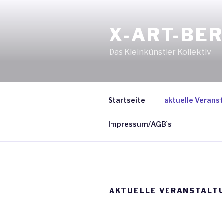
Zum
Inhalt
X-ART-BER
springen
Das Kleinkünstler Kollektiv
Startseite
aktuelle Verans
Impressum/AGB`s
AKTUELLE VERANSTALT