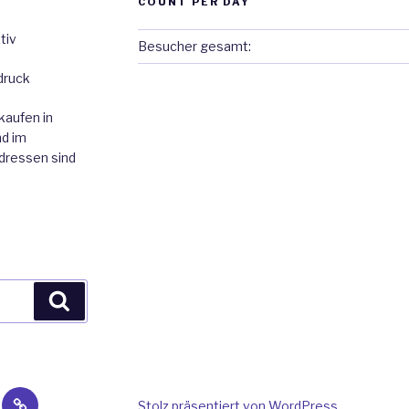
COUNT PER DAY
tiv
Besucher gesamt:
druck
kaufen in
nd im
Adressen sind
Suchen
IMPRESSUM/AGB
Stolz präsentiert von WordPress