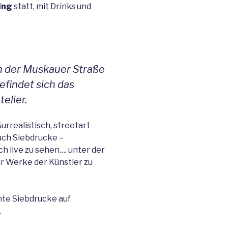
ing
statt, mit Drinks und
n der Muskauer Straße
efindet sich das
telier.
Surrealistisch, streetart
uch Siebdrucke –
h live zu sehen…. unter der
ar Werke der Künstler zu
te Siebdrucke auf
.