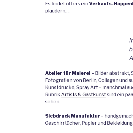
Es findet öfters ein
Verkaufs-Happen
plaudern….
I
b
A
Atelier für Malerei
– Bilder abstrakt, 
Fotografien von Berlin, Collagen und a
Kunstdrucke, Spray Art – manchmal auc
Rubrik
Artists & Gastkunst
sind ein pa
sehen.
Siebdruck Manufaktur
– handgemach
Geschirrtücher, Papier und Bekleidung