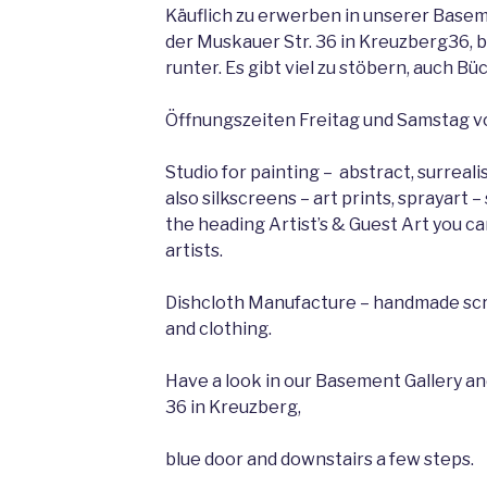
Käuflich zu erwerben in unserer Basem
der Muskauer Str. 36 in Kreuzberg36, b
runter. Es gibt viel zu stöbern, auch B
Öffnungszeiten Freitag und Samstag v
Studio for painting – abstract, surrealis
also silkscreens – art prints, sprayart 
the heading Artist’s & Guest Art you ca
artists.
Dishcloth Manufacture – handmade scre
and clothing.
Have a look in our Basement Gallery a
36 in Kreuzberg,
blue door and downstairs a few steps.